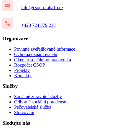
info@csop-praha15.cz
+420 724 379 218
Organizace
Povinně zveřejňované informace
Ochrana oznamovatelů
Okénko sociálního pracovníka
Rozpočet CSOP
Projekty
Kontakty
Služby
Sociálně zdravotní služby
Odborné sociální poradenství
Pečovatelská služba
Stravování
Sledujte nás