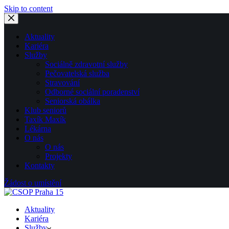
Skip to content
Aktuality
Kariéra
Služby
Sociálně zdravotní služby
Pečovatelská služba
Stravování
Odborné sociální poradenství
Seniorská obálka
Klub seniorů
Taxík Maxík
Lékárna
O nás
O nás
Projekty
Kontakty
Žádost o umístění
Aktuality
Kariéra
Služby