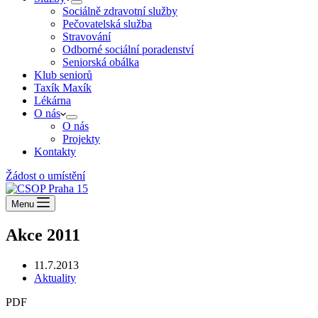
Sociálně zdravotní služby
Pečovatelská služba
Stravování
Odborné sociální poradenství
Seniorská obálka
Klub seniorů
Taxík Maxík
Lékárna
O nás
O nás
Projekty
Kontakty
Žádost o umístění
Menu
Akce 2011
11.7.2013
Aktuality
PDF