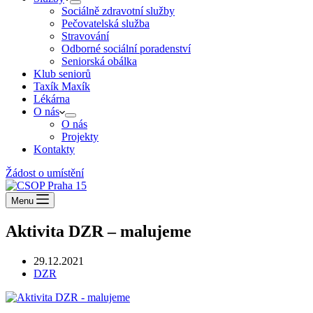
Sociálně zdravotní služby
Pečovatelská služba
Stravování
Odborné sociální poradenství
Seniorská obálka
Klub seniorů
Taxík Maxík
Lékárna
O nás
O nás
Projekty
Kontakty
Žádost o umístění
Menu
Aktivita DZR – malujeme
29.12.2021
DZR