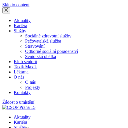
Skip to content
Aktuality
Kariéra
Služby
Sociálně zdravotní služby
Pečovatelská služba
Stravování
Odborné sociální poradenství
Seniorská obálka
Klub seniorů
Taxík Maxík
Lékárna
O nás
O nás
Projekty
Kontakty
Žádost o umístění
Aktuality
Kariéra
Služby