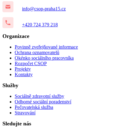
info@csop-praha15.cz
+420 724 379 218
Organizace
Povinně zveřejňované informace
Ochrana oznamovatelů
Okénko sociálního pracovníka
Rozpočet CSOP
Projekty
Kontakty
Služby
Sociálně zdravotní služby
Odborné sociální poradenství
Pečovatelská služba
Stravování
Sledujte nás