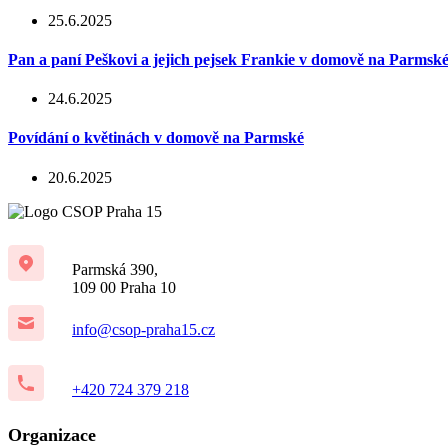
25.6.2025
Pan a paní Peškovi a jejich pejsek Frankie v domově na Parmsk
24.6.2025
Povídání o květinách v domově na Parmské
20.6.2025
Parmská 390,
109 00 Praha 10
info@csop-praha15.cz
+420 724 379 218
Organizace