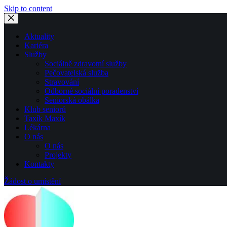
Skip to content
Aktuality
Kariéra
Služby
Sociálně zdravotní služby
Pečovatelská služba
Stravování
Odborné sociální poradenství
Seniorská obálka
Klub seniorů
Taxík Maxík
Lékárna
O nás
O nás
Projekty
Kontakty
Žádost o umístění