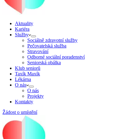
Aktuality
Kariéra
Služby
Sociálně zdravotní služby
Pečovatelská služba
Stravování
Odborné sociální poradenství
Seniorská obálka
Klub seniorů
Taxík Maxík
Lékárna
O nás
O nás
Projekty
Kontakty
Žádost o umístění