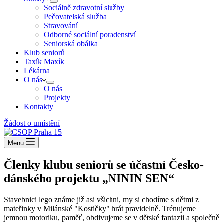
Sociálně zdravotní služby
Pečovatelská služba
Stravování
Odborné sociální poradenství
Seniorská obálka
Klub seniorů
Taxík Maxík
Lékárna
O nás
O nás
Projekty
Kontakty
Žádost o umístění
Menu
Členky klubu seniorů se účastní Česko-
dánského projektu „NININ SEN“
Stavebnici lego známe již asi všichni, my si chodíme s dětmi z
mateřinky v Milánské "Kostičky" hrát pravidelně. Trénujeme
jemnou motoriku, paměť, obdivujeme se v dětské fantazii a společně