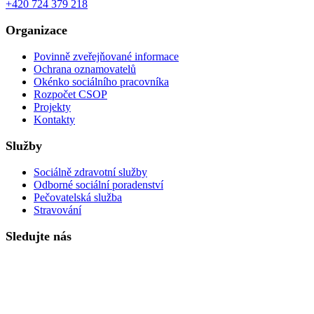
+420 724 379 218
Organizace
Povinně zveřejňované informace
Ochrana oznamovatelů
Okénko sociálního pracovníka
Rozpočet CSOP
Projekty
Kontakty
Služby
Sociálně zdravotní služby
Odborné sociální poradenství
Pečovatelská služba
Stravování
Sledujte nás