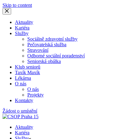
Skip to content
Aktuality
Kariéra
Služby
Sociálně zdravotní služby
Pečovatelská služba
Stravování
Odborné sociální poradenství
Seniorská obálka
Klub seniorů
Taxík Maxík
Lékárna
O nás
O nás
Projekty
Kontakty
Žádost o umístění
Aktuality
Kariéra
Služby