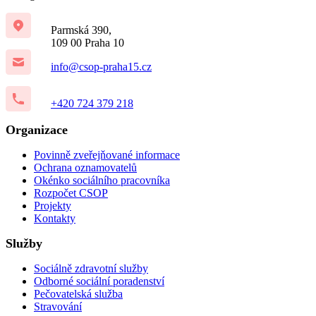
Parmská 390,
109 00 Praha 10
info@csop-praha15.cz
+420 724 379 218
Organizace
Povinně zveřejňované informace
Ochrana oznamovatelů
Okénko sociálního pracovníka
Rozpočet CSOP
Projekty
Kontakty
Služby
Sociálně zdravotní služby
Odborné sociální poradenství
Pečovatelská služba
Stravování