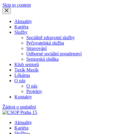
Skip to content
Aktuality
Kariéra
Služby
Sociálně zdravotní služby
Pečovatelská služba
Stravování
Odborné sociální poradenství
Seniorská obálka
Klub seniorů
Taxík Maxík
Lékárna
O nás
O nás
Projekty
Kontakty
Žádost o umístění
Aktuality
Kariéra
Služby