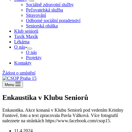
Sociálně zdravotní služby
Pečovatelská služba
Stravování
Odborné sociální poradenství
Seniorská obálka
Klub seniorů
Taxík Maxík
Lékárna
O nás
O nás
Projekty
Kontakty
Žádost o umístění
Menu
Enkaustika v Klubu Seniorů
Enkaustika. Akce konaná v Klubu Seniorů pod vedením Kristíny
Funtové, foto a text zpracovala Pavla Válková. Více fotografií
naleznete na stránkách https://www.facebook.com/csop15.
11.4.2024