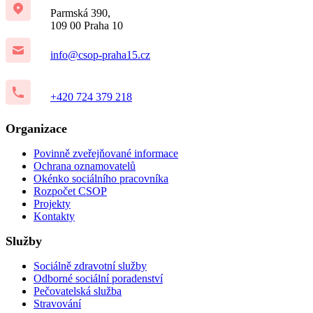
Parmská 390,
109 00 Praha 10
info@csop-praha15.cz
+420 724 379 218
Organizace
Povinně zveřejňované informace
Ochrana oznamovatelů
Okénko sociálního pracovníka
Rozpočet CSOP
Projekty
Kontakty
Služby
Sociálně zdravotní služby
Odborné sociální poradenství
Pečovatelská služba
Stravování