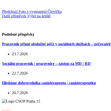
Předchozí
Foto z vystoupení Človíčka
Další příspěvek
Výlet na letiště
Podobné příspěvky
Pracovník přímé obslužné péče v sociálních službách – pečovatel
23.7.2026
Sociální pracovník / pracovnice – zástup za MD / RD
22.7.2026
Hledáme dobrovolníka canisterapeuta / canisterapeutku
20.7.2026