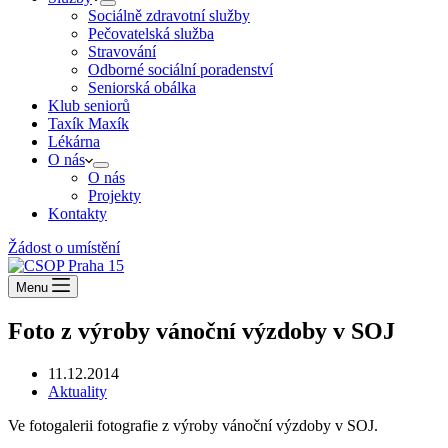
Sociálně zdravotní služby
Pečovatelská služba
Stravování
Odborné sociální poradenství
Seniorská obálka
Klub seniorů
Taxík Maxík
Lékárna
O nás
O nás
Projekty
Kontakty
Žádost o umístění
Menu
Foto z výroby vánoční výzdoby v SOJ
11.12.2014
Aktuality
Ve fotogalerii fotografie z výroby vánoční výzdoby v SOJ.