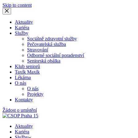
Skip to content
Aktuality
Kariéra
Služby
Sociálně zdravotní služby
Pečovatelská služba
Stravování
Odborné sociální poradenství
Seniorská obálka
Klub seniorů
Taxík Maxík
Lékárna
O nás
O nás
Projekty
Kontakty
Žádost o umístění
Aktuality
Kariéra
Služby