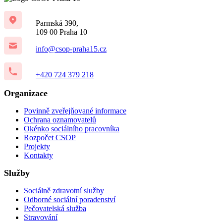
Parmská 390,
109 00 Praha 10
info@csop-praha15.cz
+420 724 379 218
Organizace
Povinně zveřejňované informace
Ochrana oznamovatelů
Okénko sociálního pracovníka
Rozpočet CSOP
Projekty
Kontakty
Služby
Sociálně zdravotní služby
Odborné sociální poradenství
Pečovatelská služba
Stravování