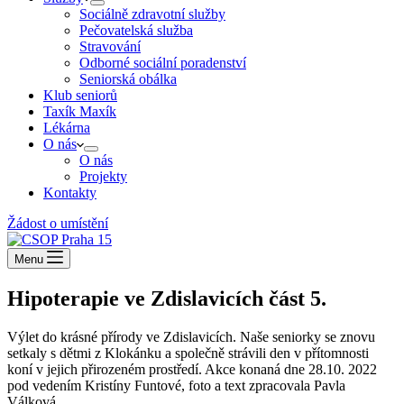
Sociálně zdravotní služby
Pečovatelská služba
Stravování
Odborné sociální poradenství
Seniorská obálka
Klub seniorů
Taxík Maxík
Lékárna
O nás
O nás
Projekty
Kontakty
Žádost o umístění
Menu
Hipoterapie ve Zdislavicích část 5.
Výlet do krásné přírody ve Zdislavicích. Naše seniorky se znovu
setkaly s dětmi z Klokánku a společně strávili den v přítomnosti
koní v jejich přirozeném prostředí. Akce konaná dne 28.10. 2022
pod vedením Kristíny Funtové, foto a text zpracovala Pavla
Válková