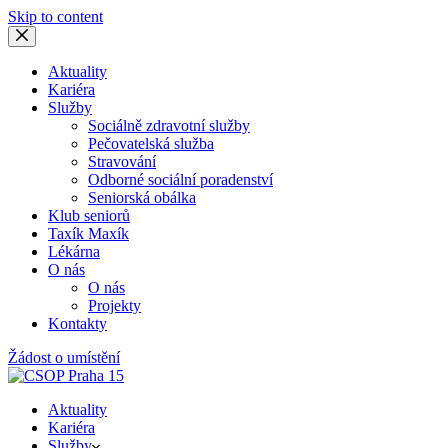
Skip to content
Aktuality
Kariéra
Služby
Sociálně zdravotní služby
Pečovatelská služba
Stravování
Odborné sociální poradenství
Seniorská obálka
Klub seniorů
Taxík Maxík
Lékárna
O nás
O nás
Projekty
Kontakty
Žádost o umístění
Aktuality
Kariéra
Služby