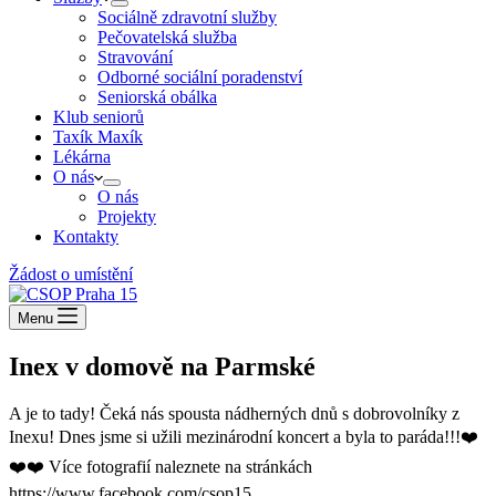
Sociálně zdravotní služby
Pečovatelská služba
Stravování
Odborné sociální poradenství
Seniorská obálka
Klub seniorů
Taxík Maxík
Lékárna
O nás
O nás
Projekty
Kontakty
Žádost o umístění
Menu
Inex v domově na Parmské
A je to tady! Čeká nás spousta nádherných dnů s dobrovolníky z
Inexu! Dnes jsme si užili mezinárodní koncert a byla to paráda!!!❤️
❤️❤️ Více fotografií naleznete na stránkách
https://www.facebook.com/csop15.