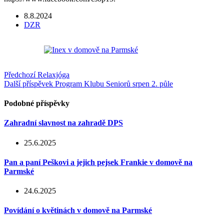
8.8.2024
DZR
Předchozí
Relaxjóga
Další příspěvek
Program Klubu Seniorů srpen 2. půle
Podobné příspěvky
Zahradní slavnost na zahradě DPS
25.6.2025
Pan a paní Peškovi a jejich pejsek Frankie v domově na
Parmské
24.6.2025
Povídání o květinách v domově na Parmské