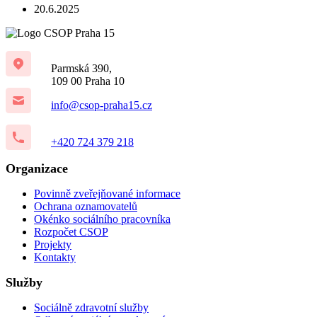
20.6.2025
Parmská 390,
109 00 Praha 10
info@csop-praha15.cz
+420 724 379 218
Organizace
Povinně zveřejňované informace
Ochrana oznamovatelů
Okénko sociálního pracovníka
Rozpočet CSOP
Projekty
Kontakty
Služby
Sociálně zdravotní služby