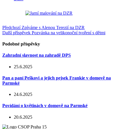
Předchozí
Zpíváme s Alenou Terezií na DZR
Další příspěvek
Pozvánka na velikonoční tvoření s dětmi
Podobné příspěvky
Zahradní slavnost na zahradě DPS
25.6.2025
Pan a paní Peškovi a jejich pejsek Frankie v domově na
Parmské
24.6.2025
Povídání o květinách v domově na Parmské
20.6.2025