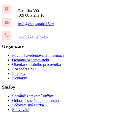
Parmská 390,
109 00 Praha 10
info@csop-praha15.cz
+420 724 379 218
Organizace
Povinně zveřejňované informace
Ochrana oznamovatelů
Okénko sociálního pracovníka
Rozpočet CSOP
Projekty
Kontakty
Služby
Sociálně zdravotní služby
Odborné sociální poradenství
Pečovatelská služba
Stravování