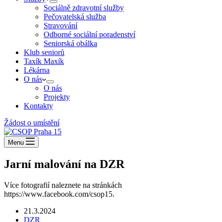
Sociálně zdravotní služby
Pečovatelská služba
Stravování
Odborné sociální poradenství
Seniorská obálka
Klub seniorů
Taxík Maxík
Lékárna
O nás
O nás
Projekty
Kontakty
Žádost o umístění
Menu
Jarní malování na DZR
Více fotografií naleznete na stránkách
https://www.facebook.com/csop15.
21.3.2024
DZR