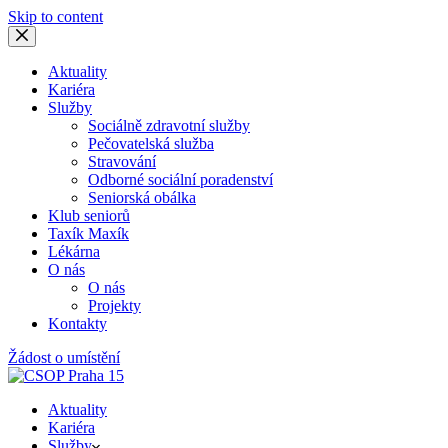
Skip to content
Aktuality
Kariéra
Služby
Sociálně zdravotní služby
Pečovatelská služba
Stravování
Odborné sociální poradenství
Seniorská obálka
Klub seniorů
Taxík Maxík
Lékárna
O nás
O nás
Projekty
Kontakty
Žádost o umístění
Aktuality
Kariéra
Služby