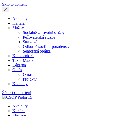
Skip to content
Aktuality
Kariéra
Služby
Sociálně zdravotní služby
Pečovatelská služba
Stravování
Odborné sociální poradenství
Seniorská obálka
Klub seniorů
Taxík Maxík
Lékárna
O nás
O nás
Projekty
Kontakty
Žádost o umístění
Aktuality
Kariéra
Služby