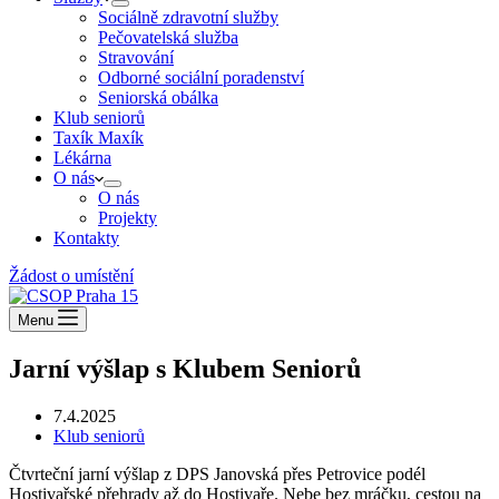
Sociálně zdravotní služby
Pečovatelská služba
Stravování
Odborné sociální poradenství
Seniorská obálka
Klub seniorů
Taxík Maxík
Lékárna
O nás
O nás
Projekty
Kontakty
Žádost o umístění
Menu
Jarní výšlap s Klubem Seniorů
7.4.2025
Klub seniorů
Čtvrteční jarní výšlap z DPS Janovská přes Petrovice podél
Hostivařské přehrady až do Hostivaře. Nebe bez mráčku, cestou na