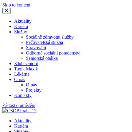
Skip to content
Aktuality
Kariéra
Služby
Sociálně zdravotní služby
Pečovatelská služba
Stravování
Odborné sociální poradenství
Seniorská obálka
Klub seniorů
Taxík Maxík
Lékárna
O nás
O nás
Projekty
Kontakty
Žádost o umístění
Aktuality
Kariéra
Služby