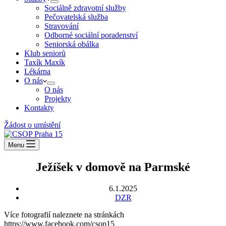
Sociálně zdravotní služby
Pečovatelská služba
Stravování
Odborné sociální poradenství
Seniorská obálka
Klub seniorů
Taxík Maxík
Lékárna
O nás
O nás
Projekty
Kontakty
Žádost o umístění
Menu
Ježíšek v domově na Parmské
6.1.2025
DZR
Více fotografií naleznete na stránkách
https://www.facebook.com/csop15