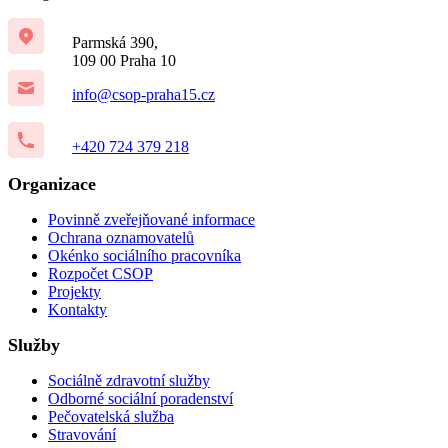
Parmská 390,
109 00 Praha 10
info@csop-praha15.cz
+420 724 379 218
Organizace
Povinně zveřejňované informace
Ochrana oznamovatelů
Okénko sociálního pracovníka
Rozpočet CSOP
Projekty
Kontakty
Služby
Sociálně zdravotní služby
Odborné sociální poradenství
Pečovatelská služba
Stravování