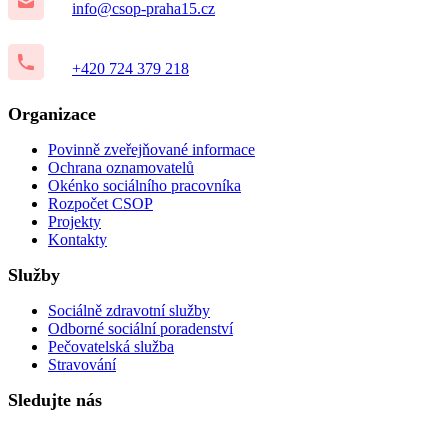
info@csop-praha15.cz
+420 724 379 218
Organizace
Povinně zveřejňované informace
Ochrana oznamovatelů
Okénko sociálního pracovníka
Rozpočet CSOP
Projekty
Kontakty
Služby
Sociálně zdravotní služby
Odborné sociální poradenství
Pečovatelská služba
Stravování
Sledujte nás