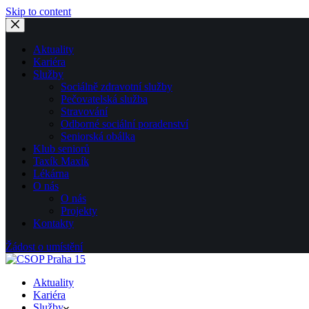
Skip to content
Aktuality
Kariéra
Služby
Sociálně zdravotní služby
Pečovatelská služba
Stravování
Odborné sociální poradenství
Seniorská obálka
Klub seniorů
Taxík Maxík
Lékárna
O nás
O nás
Projekty
Kontakty
Žádost o umístění
Aktuality
Kariéra
Služby