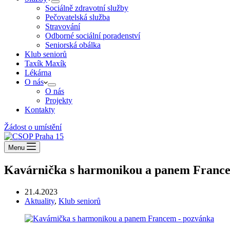
Sociálně zdravotní služby
Pečovatelská služba
Stravování
Odborné sociální poradenství
Seniorská obálka
Klub seniorů
Taxík Maxík
Lékárna
O nás
O nás
Projekty
Kontakty
Žádost o umístění
Menu
Kavárnička s harmonikou a panem Franc
21.4.2023
Aktuality
,
Klub seniorů