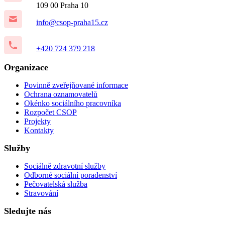
109 00 Praha 10
info@csop-praha15.cz
+420 724 379 218
Organizace
Povinně zveřejňované informace
Ochrana oznamovatelů
Okénko sociálního pracovníka
Rozpočet CSOP
Projekty
Kontakty
Služby
Sociálně zdravotní služby
Odborné sociální poradenství
Pečovatelská služba
Stravování
Sledujte nás