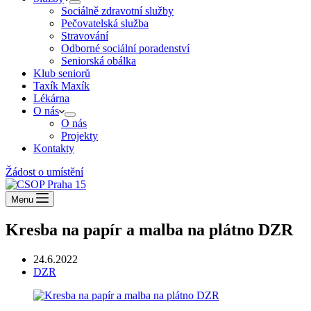
Sociálně zdravotní služby
Pečovatelská služba
Stravování
Odborné sociální poradenství
Seniorská obálka
Klub seniorů
Taxík Maxík
Lékárna
O nás
O nás
Projekty
Kontakty
Žádost o umístění
Menu
Kresba na papír a malba na plátno DZR
24.6.2022
DZR