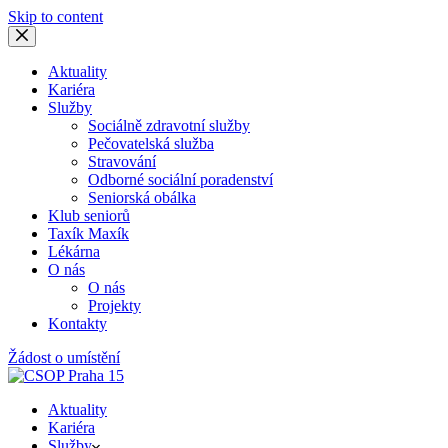
Skip to content
Aktuality
Kariéra
Služby
Sociálně zdravotní služby
Pečovatelská služba
Stravování
Odborné sociální poradenství
Seniorská obálka
Klub seniorů
Taxík Maxík
Lékárna
O nás
O nás
Projekty
Kontakty
Žádost o umístění
Aktuality
Kariéra
Služby