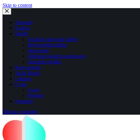
Skip to content
Aktuality
Kariéra
Služby
Sociálně zdravotní služby
Pečovatelská služba
Stravování
Odborné sociální poradenství
Seniorská obálka
Klub seniorů
Taxík Maxík
Lékárna
O nás
O nás
Projekty
Kontakty
Žádost o umístění