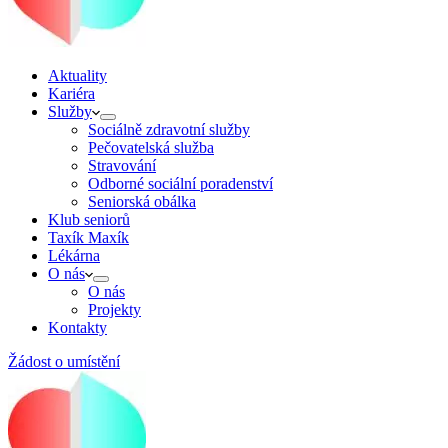
Aktuality
Kariéra
Služby
Sociálně zdravotní služby
Pečovatelská služba
Stravování
Odborné sociální poradenství
Seniorská obálka
Klub seniorů
Taxík Maxík
Lékárna
O nás
O nás
Projekty
Kontakty
Žádost o umístění