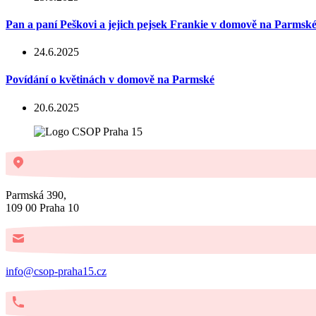
Pan a paní Peškovi a jejich pejsek Frankie v domově na Parmsk
24.6.2025
Povídání o květinách v domově na Parmské
20.6.2025
Parmská 390,
109 00 Praha 10
info@csop-praha15.cz