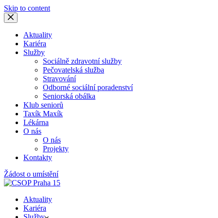
Skip to content
Aktuality
Kariéra
Služby
Sociálně zdravotní služby
Pečovatelská služba
Stravování
Odborné sociální poradenství
Seniorská obálka
Klub seniorů
Taxík Maxík
Lékárna
O nás
O nás
Projekty
Kontakty
Žádost o umístění
Aktuality
Kariéra
Služby