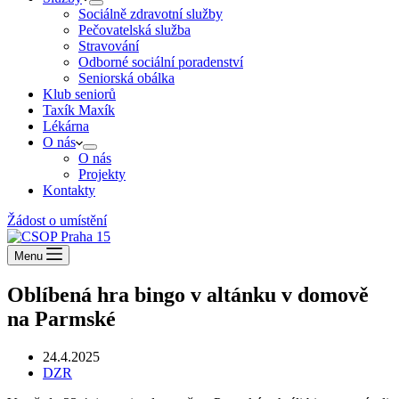
Sociálně zdravotní služby
Pečovatelská služba
Stravování
Odborné sociální poradenství
Seniorská obálka
Klub seniorů
Taxík Maxík
Lékárna
O nás
O nás
Projekty
Kontakty
Žádost o umístění
Menu
Oblíbená hra bingo v altánku v domově
na Parmské
24.4.2025
DZR