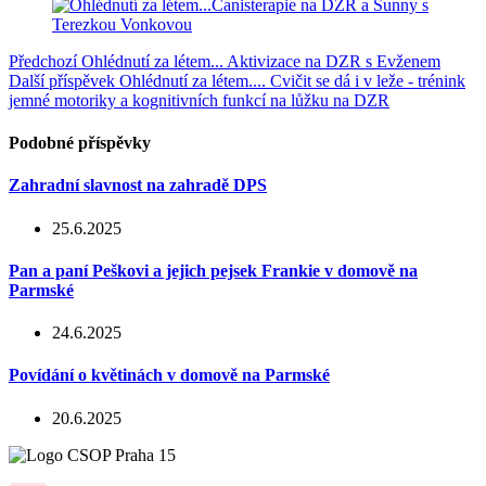
Předchozí
Ohlédnutí za létem... Aktivizace na DZR s Evženem
Další příspěvek
Ohlédnutí za létem.... Cvičit se dá i v leže - trénink
jemné motoriky a kognitivních funkcí na lůžku na DZR
Podobné příspěvky
Zahradní slavnost na zahradě DPS
25.6.2025
Pan a paní Peškovi a jejich pejsek Frankie v domově na
Parmské
24.6.2025
Povídání o květinách v domově na Parmské
20.6.2025