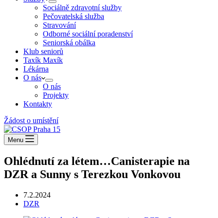
Sociálně zdravotní služby
Pečovatelská služba
Stravování
Odborné sociální poradenství
Seniorská obálka
Klub seniorů
Taxík Maxík
Lékárna
O nás
O nás
Projekty
Kontakty
Žádost o umístění
Menu
Ohlédnutí za létem…Canisterapie na
DZR a Sunny s Terezkou Vonkovou
7.2.2024
DZR