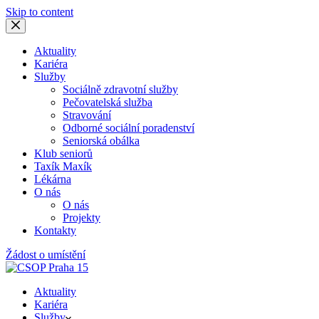
Skip to content
Aktuality
Kariéra
Služby
Sociálně zdravotní služby
Pečovatelská služba
Stravování
Odborné sociální poradenství
Seniorská obálka
Klub seniorů
Taxík Maxík
Lékárna
O nás
O nás
Projekty
Kontakty
Žádost o umístění
Aktuality
Kariéra
Služby