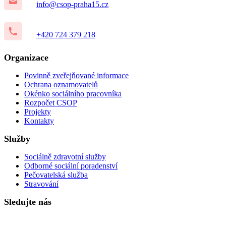
info@csop-praha15.cz
+420 724 379 218
Organizace
Povinně zveřejňované informace
Ochrana oznamovatelů
Okénko sociálního pracovníka
Rozpočet CSOP
Projekty
Kontakty
Služby
Sociálně zdravotní služby
Odborné sociální poradenství
Pečovatelská služba
Stravování
Sledujte nás