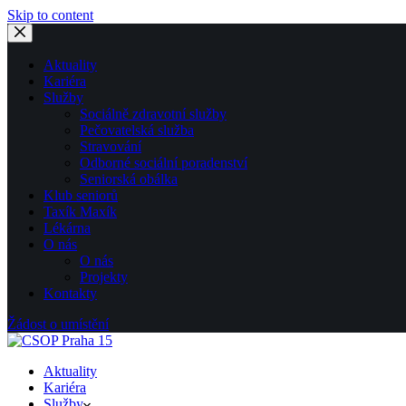
Skip to content
Aktuality
Kariéra
Služby
Sociálně zdravotní služby
Pečovatelská služba
Stravování
Odborné sociální poradenství
Seniorská obálka
Klub seniorů
Taxík Maxík
Lékárna
O nás
O nás
Projekty
Kontakty
Žádost o umístění
Aktuality
Kariéra
Služby