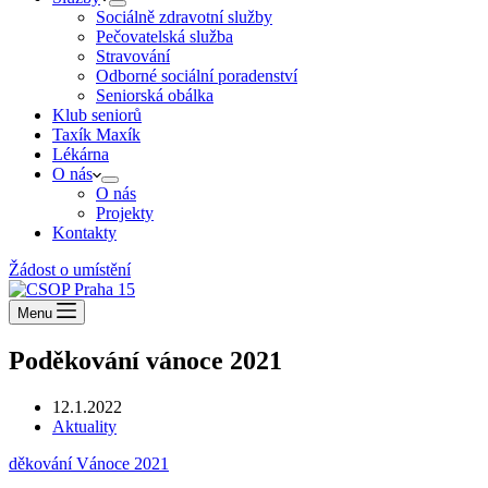
Sociálně zdravotní služby
Pečovatelská služba
Stravování
Odborné sociální poradenství
Seniorská obálka
Klub seniorů
Taxík Maxík
Lékárna
O nás
O nás
Projekty
Kontakty
Žádost o umístění
Menu
Poděkování vánoce 2021
12.1.2022
Aktuality
děkování Vánoce 2021