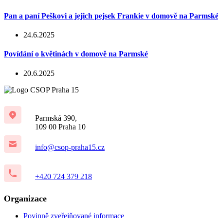
Pan a paní Peškovi a jejich pejsek Frankie v domově na Parmsk
24.6.2025
Povídání o květinách v domově na Parmské
20.6.2025
Parmská 390,
109 00 Praha 10
info@csop-praha15.cz
+420 724 379 218
Organizace
Povinně zveřejňované informace