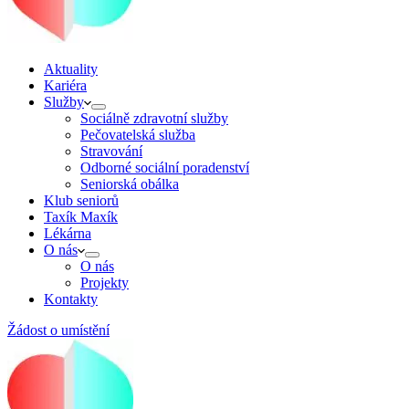
Aktuality
Kariéra
Služby
Sociálně zdravotní služby
Pečovatelská služba
Stravování
Odborné sociální poradenství
Seniorská obálka
Klub seniorů
Taxík Maxík
Lékárna
O nás
O nás
Projekty
Kontakty
Žádost o umístění