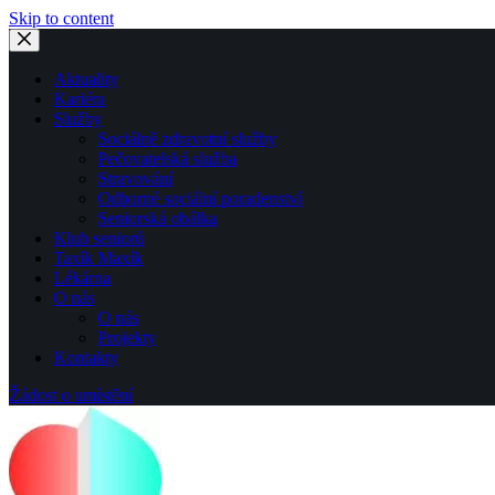
Skip to content
Aktuality
Kariéra
Služby
Sociálně zdravotní služby
Pečovatelská služba
Stravování
Odborné sociální poradenství
Seniorská obálka
Klub seniorů
Taxík Maxík
Lékárna
O nás
O nás
Projekty
Kontakty
Žádost o umístění