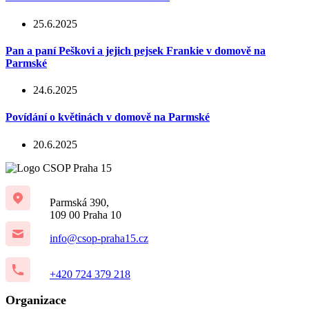
25.6.2025
Pan a paní Peškovi a jejich pejsek Frankie v domově na
Parmské
24.6.2025
Povídání o květinách v domově na Parmské
20.6.2025
Parmská 390,
109 00 Praha 10
info@csop-praha15.cz
+420 724 379 218
Organizace