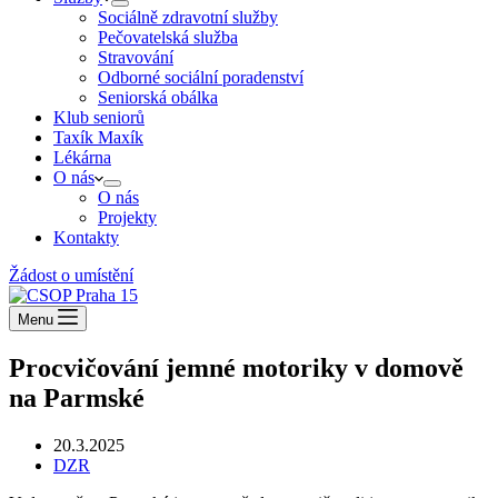
Sociálně zdravotní služby
Pečovatelská služba
Stravování
Odborné sociální poradenství
Seniorská obálka
Klub seniorů
Taxík Maxík
Lékárna
O nás
O nás
Projekty
Kontakty
Žádost o umístění
Menu
Procvičování jemné motoriky v domově
na Parmské
20.3.2025
DZR