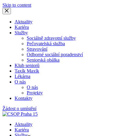
Skip to content
Aktuality
Kariéra
Služby
Sociálně zdravotní služby
Pečovatelská služba
Stravování
Odborné sociální poradenství
Seniorská obálka
Klub seniorů
Taxík Maxík
Lékárna
O nás
O nás
Projekty
Kontakty
Žádost o umístění
Aktuality
Kariéra
Služby