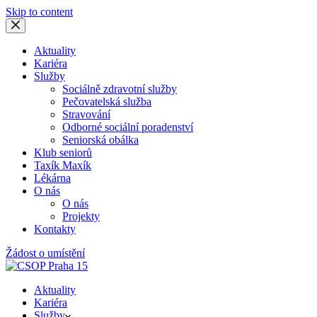
Skip to content
Aktuality
Kariéra
Služby
Sociálně zdravotní služby
Pečovatelská služba
Stravování
Odborné sociální poradenství
Seniorská obálka
Klub seniorů
Taxík Maxík
Lékárna
O nás
O nás
Projekty
Kontakty
Žádost o umístění
Aktuality
Kariéra
Služby