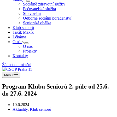
Sociálně zdravotní služby
Pečovatelská služba
Stravování
Odborné sociální poradenství
Seniorská obálka
Klub seniorů
Taxík Maxík
Lékárna
O nás
O nás
Projekty
Kontakty
Žádost o umístění
Menu
Program Klubu Seniorů 2. půle od 25.6.
do 27.6. 2024
10.6.2024
Aktuality
,
Klub seniorů