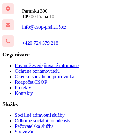
Parmská 390,
109 00 Praha 10
info@csop-praha15.cz
+420 724 379 218
Organizace
Povinně zveřejňované informace
Ochrana oznamovatelů
Okénko sociálního pracovníka
Rozpočet CSOP
Projekty
Kontakty
Služby
Sociálně zdravotní služby
Odborné sociální poradenství
Pečovatelská služba
Stravování