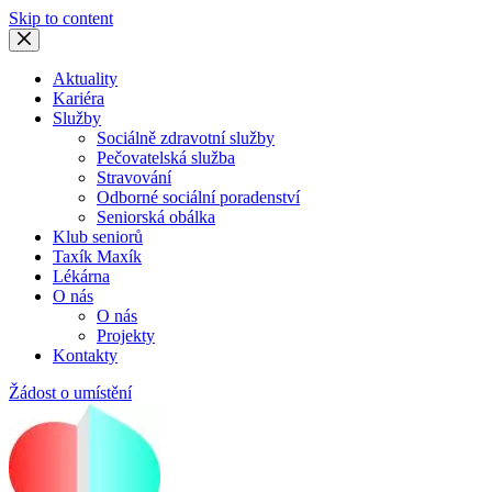
Skip to content
Aktuality
Kariéra
Služby
Sociálně zdravotní služby
Pečovatelská služba
Stravování
Odborné sociální poradenství
Seniorská obálka
Klub seniorů
Taxík Maxík
Lékárna
O nás
O nás
Projekty
Kontakty
Žádost o umístění