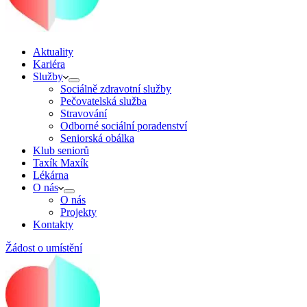
Aktuality
Kariéra
Služby
Sociálně zdravotní služby
Pečovatelská služba
Stravování
Odborné sociální poradenství
Seniorská obálka
Klub seniorů
Taxík Maxík
Lékárna
O nás
O nás
Projekty
Kontakty
Žádost o umístění