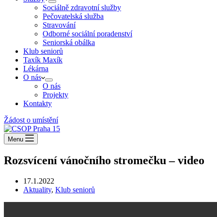
Sociálně zdravotní služby
Pečovatelská služba
Stravování
Odborné sociální poradenství
Seniorská obálka
Klub seniorů
Taxík Maxík
Lékárna
O nás
O nás
Projekty
Kontakty
Žádost o umístění
Menu
Rozsvícení vánočního stromečku – video
17.1.2022
Aktuality
,
Klub seniorů