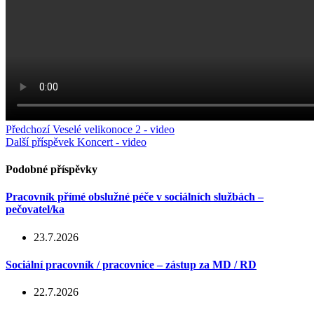
Předchozí
Veselé velikonoce 2 - video
Další příspěvek
Koncert - video
Podobné příspěvky
Pracovník přímé obslužné péče v sociálních službách –
pečovatel/ka
23.7.2026
Sociální pracovník / pracovnice – zástup za MD / RD
22.7.2026