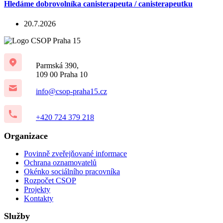
Hledáme dobrovolníka canisterapeuta / canisterapeutku
20.7.2026
Parmská 390,
109 00 Praha 10
info@csop-praha15.cz
+420 724 379 218
Organizace
Povinně zveřejňované informace
Ochrana oznamovatelů
Okénko sociálního pracovníka
Rozpočet CSOP
Projekty
Kontakty
Služby