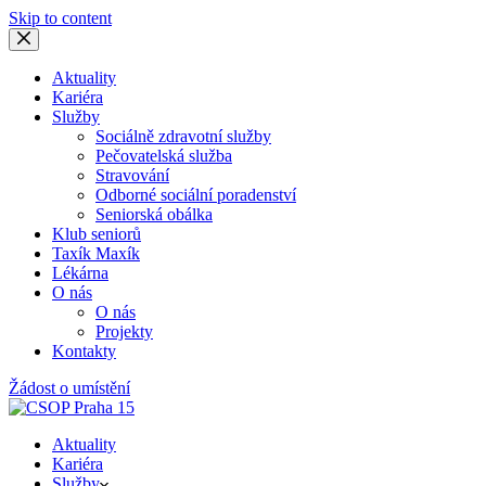
Skip to content
Aktuality
Kariéra
Služby
Sociálně zdravotní služby
Pečovatelská služba
Stravování
Odborné sociální poradenství
Seniorská obálka
Klub seniorů
Taxík Maxík
Lékárna
O nás
O nás
Projekty
Kontakty
Žádost o umístění
Aktuality
Kariéra
Služby