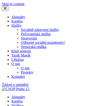
Skip to content
Aktuality
Kariéra
Služby
Sociálně zdravotní služby
Pečovatelská služba
Stravování
Odborné sociální poradenství
Seniorská obálka
Klub seniorů
Taxík Maxík
Lékárna
O nás
O nás
Projekty
Kontakty
Žádost o umístění
Aktuality
Kariéra
Služby