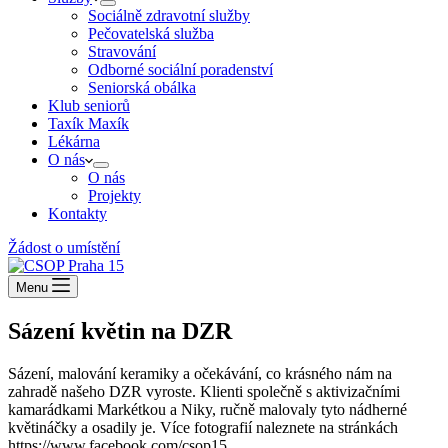
Sociálně zdravotní služby
Pečovatelská služba
Stravování
Odborné sociální poradenství
Seniorská obálka
Klub seniorů
Taxík Maxík
Lékárna
O nás
O nás
Projekty
Kontakty
Žádost o umístění
Menu
Sázení květin na DZR
Sázení, malování keramiky a očekávání, co krásného nám na
zahradě našeho DZR vyroste. Klienti společně s aktivizačními
kamarádkami Markétkou a Niky, ručně malovaly tyto nádherné
květináčky a osadily je. Více fotografií naleznete na stránkách
https://www.facebook.com/csop15.