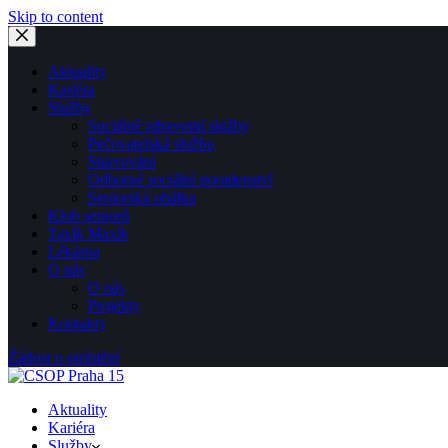
Skip to content
Aktuality
Kariéra
Služby
Sociálně zdravotní služby
Pečovatelská služba
Stravování
Odborné sociální poradenství
Seniorská obálka
Klub seniorů
Taxík Maxík
Lékárna
O nás
O nás
Projekty
Kontakty
Žádost o umístění
Aktuality
Kariéra
Služby