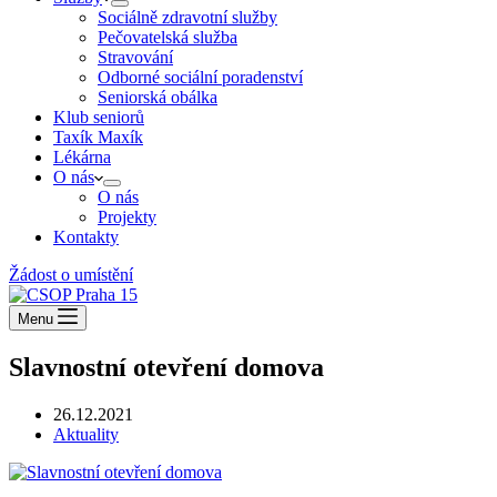
Sociálně zdravotní služby
Pečovatelská služba
Stravování
Odborné sociální poradenství
Seniorská obálka
Klub seniorů
Taxík Maxík
Lékárna
O nás
O nás
Projekty
Kontakty
Žádost o umístění
Menu
Slavnostní otevření domova
26.12.2021
Aktuality