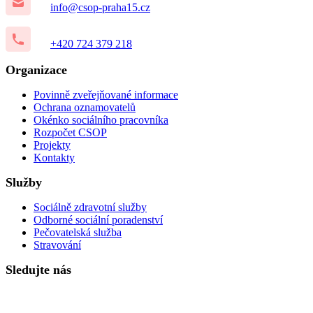
info@csop-praha15.cz
+420 724 379 218
Organizace
Povinně zveřejňované informace
Ochrana oznamovatelů
Okénko sociálního pracovníka
Rozpočet CSOP
Projekty
Kontakty
Služby
Sociálně zdravotní služby
Odborné sociální poradenství
Pečovatelská služba
Stravování
Sledujte nás