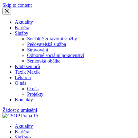
Skip to content
Aktuality
Kariéra
Služby
Sociálně zdravotní služby
Pečovatelská služba
Stravování
Odborné sociální poradenství
Seniorská obálka
Klub seniorů
Taxík Maxík
Lékárna
O nás
O nás
Projekty
Kontakty
Žádost o umístění
Aktuality
Kariéra
Služby