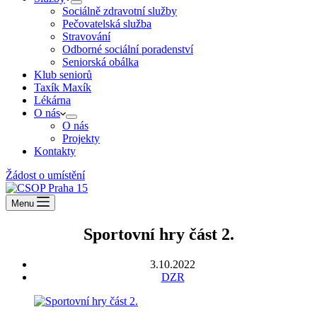
Sociálně zdravotní služby
Pečovatelská služba
Stravování
Odborné sociální poradenství
Seniorská obálka
Klub seniorů
Taxík Maxík
Lékárna
O nás
O nás
Projekty
Kontakty
Žádost o umístění
Menu
Sportovní hry část 2.
3.10.2022
DZR