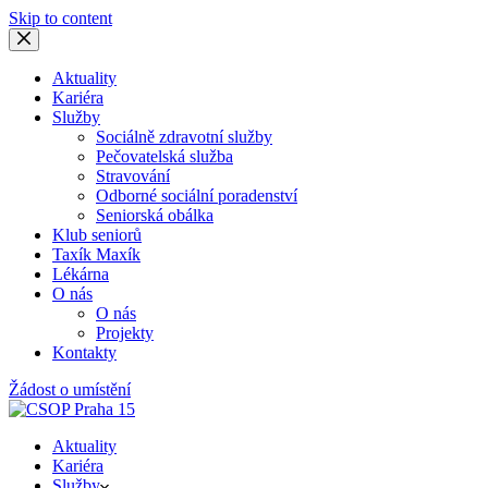
Skip to content
Aktuality
Kariéra
Služby
Sociálně zdravotní služby
Pečovatelská služba
Stravování
Odborné sociální poradenství
Seniorská obálka
Klub seniorů
Taxík Maxík
Lékárna
O nás
O nás
Projekty
Kontakty
Žádost o umístění
Aktuality
Kariéra
Služby