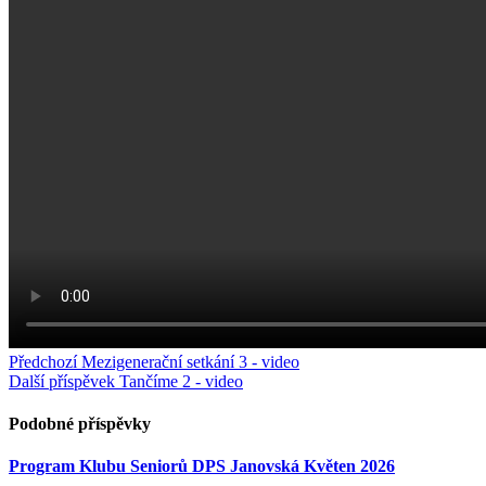
Předchozí
Mezigenerační setkání 3 - video
Další příspěvek
Tančíme 2 - video
Podobné příspěvky
Program Klubu Seniorů DPS Janovská Květen 2026