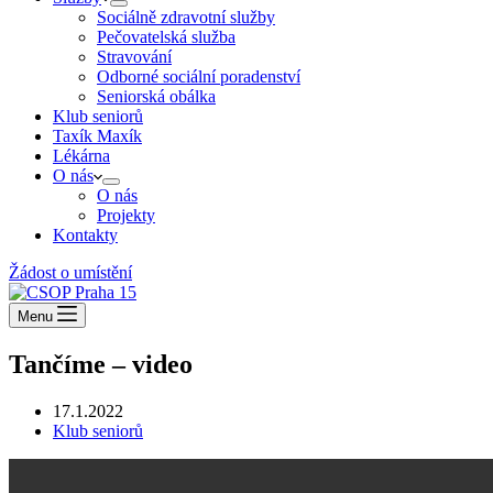
Sociálně zdravotní služby
Pečovatelská služba
Stravování
Odborné sociální poradenství
Seniorská obálka
Klub seniorů
Taxík Maxík
Lékárna
O nás
O nás
Projekty
Kontakty
Žádost o umístění
Menu
Tančíme – video
17.1.2022
Klub seniorů