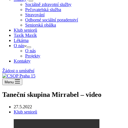
Sociálně zdravotní služby
Pečovatelská služba
Stravování
Odborné sociální poradenství
Seniorská obálka
Klub seniorů
Taxík Maxík
Lékárna
O nás
O nás
Projekty
Kontakty
Žádost o umístění
Menu
Taneční skupina Mirrabel – video
27.5.2022
Klub seniorů