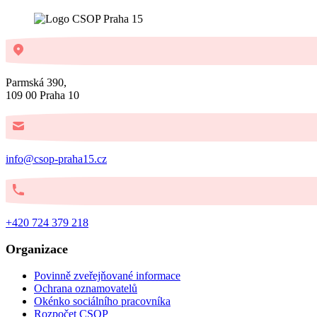
Parmská 390,
109 00 Praha 10
info@csop-praha15.cz
+420 724 379 218
Organizace
Povinně zveřejňované informace
Ochrana oznamovatelů
Okénko sociálního pracovníka
Rozpočet CSOP