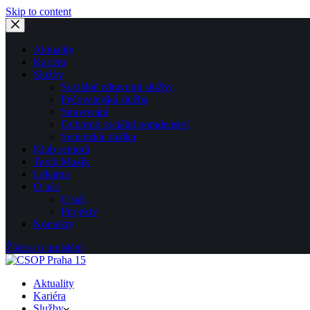
Skip to content
Aktuality
Kariéra
Služby
Sociálně zdravotní služby
Pečovatelská služba
Stravování
Odborné sociální poradenství
Seniorská obálka
Klub seniorů
Taxík Maxík
Lékárna
O nás
O nás
Projekty
Kontakty
Žádost o umístění
Aktuality
Kariéra
Služby