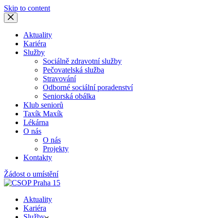
Skip to content
Aktuality
Kariéra
Služby
Sociálně zdravotní služby
Pečovatelská služba
Stravování
Odborné sociální poradenství
Seniorská obálka
Klub seniorů
Taxík Maxík
Lékárna
O nás
O nás
Projekty
Kontakty
Žádost o umístění
Aktuality
Kariéra
Služby