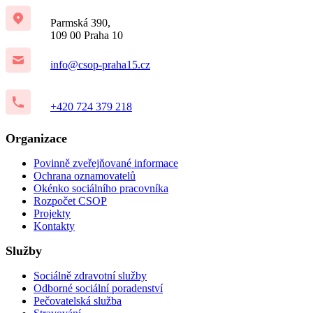
Parmská 390,
109 00 Praha 10
info@csop-praha15.cz
+420 724 379 218
Organizace
Povinně zveřejňované informace
Ochrana oznamovatelů
Okénko sociálního pracovníka
Rozpočet CSOP
Projekty
Kontakty
Služby
Sociálně zdravotní služby
Odborné sociální poradenství
Pečovatelská služba