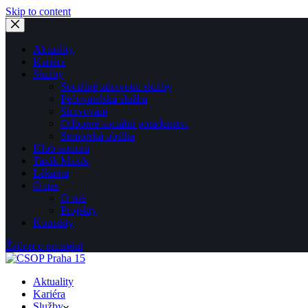
Skip to content
Aktuality
Kariéra
Služby
Sociálně zdravotní služby
Pečovatelská služba
Stravování
Odborné sociální poradenství
Seniorská obálka
Klub seniorů
Taxík Maxík
Lékárna
O nás
O nás
Projekty
Kontakty
Žádost o umístění
Aktuality
Kariéra
Služby