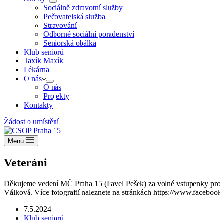
Sociálně zdravotní služby
Pečovatelská služba
Stravování
Odborné sociální poradenství
Seniorská obálka
Klub seniorů
Taxík Maxík
Lékárna
O nás
O nás
Projekty
Kontakty
Žádost o umístění
Menu
Veteráni
Děkujeme vedení MČ Praha 15 (Pavel Pešek) za volné vstupenky pro n
Válková. Více fotografií naleznete na stránkách https://www.facebo
7.5.2024
Klub seniorů