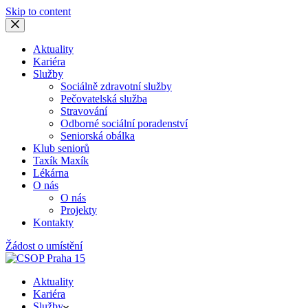
Skip to content
Aktuality
Kariéra
Služby
Sociálně zdravotní služby
Pečovatelská služba
Stravování
Odborné sociální poradenství
Seniorská obálka
Klub seniorů
Taxík Maxík
Lékárna
O nás
O nás
Projekty
Kontakty
Žádost o umístění
Aktuality
Kariéra
Služby