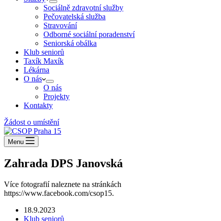
Sociálně zdravotní služby
Pečovatelská služba
Stravování
Odborné sociální poradenství
Seniorská obálka
Klub seniorů
Taxík Maxík
Lékárna
O nás
O nás
Projekty
Kontakty
Žádost o umístění
Menu
Zahrada DPS Janovská
Více fotografií naleznete na stránkách
https://www.facebook.com/csop15.
18.9.2023
Klub seniorů