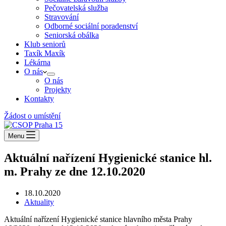
Pečovatelská služba
Stravování
Odborné sociální poradenství
Seniorská obálka
Klub seniorů
Taxík Maxík
Lékárna
O nás
O nás
Projekty
Kontakty
Žádost o umístění
Menu
Aktuální nařízení Hygienické stanice hl.
m. Prahy ze dne 12.10.2020
18.10.2020
Aktuality
Aktuální nařízení Hygienické stanice hlavního města Prahy