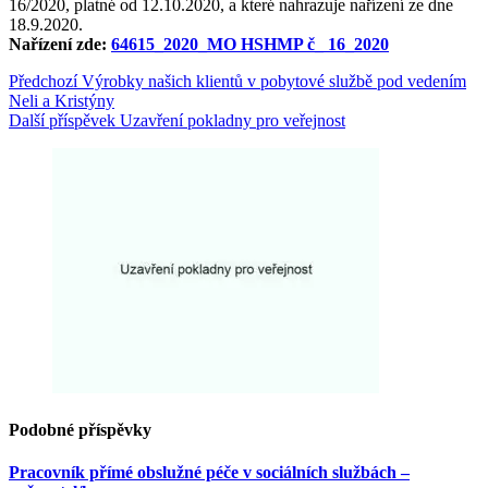
16/2020, platné od 12.10.2020, a které nahrazuje nařízení ze dne
18.9.2020.
Nařízení zde:
64615_2020_MO HSHMP č_ 16_2020
Předchozí
Výrobky našich klientů v pobytové službě pod vedením
Neli a Kristýny
Další příspěvek
Uzavření pokladny pro veřejnost
Podobné příspěvky
Pracovník přímé obslužné péče v sociálních službách –