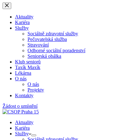
Skip
to
content
Aktuality
Kariéra
Služby
Sociálně zdravotní služby
Pečovatelská služba
Stravování
Odborné sociální poradenství
Seniorská obálka
Klub seniorů
Taxík Maxík
Lékárna
O nás
O nás
Projekty
Kontakty
Žádost o umístění
Aktuality
Kariéra
Služby
Sociálně zdravotní služby