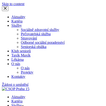
Skip to content
Aktuality
Kariéra
Služby
Sociálně zdravotní služby
Pečovatelská služba
Stravování
Odborné sociální poradenství
Seniorská obálka
Klub seniorů
Taxík Maxík
Lékárna
O nás
O nás
Projekty
Kontakty
Žádost o umístění
Aktuality
Kariéra
Služby