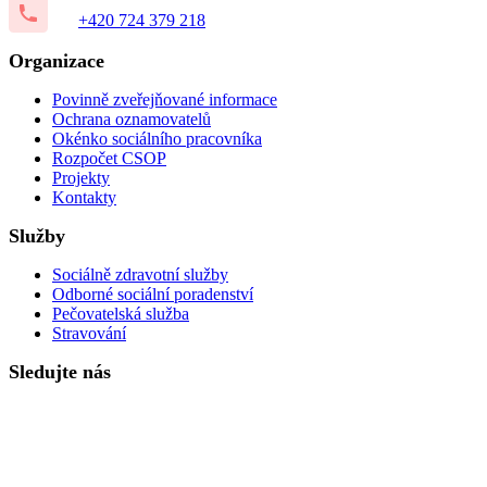
+420 724 379 218
Organizace
Povinně zveřejňované informace
Ochrana oznamovatelů
Okénko sociálního pracovníka
Rozpočet CSOP
Projekty
Kontakty
Služby
Sociálně zdravotní služby
Odborné sociální poradenství
Pečovatelská služba
Stravování
Sledujte nás