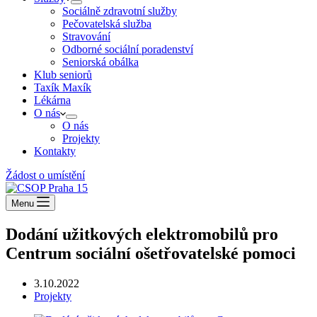
Sociálně zdravotní služby
Pečovatelská služba
Stravování
Odborné sociální poradenství
Seniorská obálka
Klub seniorů
Taxík Maxík
Lékárna
O nás
O nás
Projekty
Kontakty
Žádost o umístění
Menu
Dodání užitkových elektromobilů pro
Centrum sociální ošetřovatelské pomoci
3.10.2022
Projekty