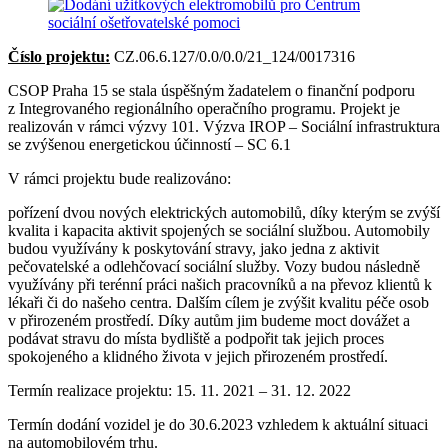
Číslo projektu:
CZ.06.6.127/0.0/0.0/21_124/0017316
CSOP Praha 15 se stala úspěšným žadatelem o finanční podporu
z Integrovaného regionálního operačního programu. Projekt je
realizován v rámci výzvy 101. Výzva IROP – Sociální infrastruktura
se zvýšenou energetickou účinností – SC 6.1
V rámci projektu bude realizováno:
pořízení dvou nových elektrických automobilů, díky kterým se zvýší
kvalita i kapacita aktivit spojených se sociální službou. Automobily
budou využívány k poskytování stravy, jako jedna z aktivit
pečovatelské a odlehčovací sociální služby. Vozy budou následně
využívány při terénní práci našich pracovníků a na převoz klientů k
lékaři či do našeho centra. Dalším cílem je zvýšit kvalitu péče osob
v přirozeném prostředí. Díky autům jim budeme moct dovážet a
podávat stravu do místa bydliště a podpořit tak jejich proces
spokojeného a klidného života v jejich přirozeném prostředí.
Termín realizace projektu: 15. 11. 2021 – 31. 12. 2022
Termín dodání vozidel je do 30.6.2023 vzhledem k aktuální situaci
na automobilovém trhu.