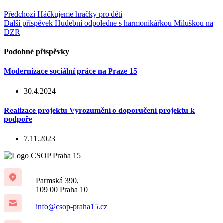
Předchozí
Háčkujeme hračky pro děti
Další příspěvek
Hudební odpoledne s harmonikářkou Miluškou na
DZR
Podobné příspěvky
Modernizace sociální práce na Praze 15
30.4.2024
Realizace projektu Vyrozumění o doporučení projektu k
podpoře
7.11.2023
Parmská 390,
109 00 Praha 10
info@csop-praha15.cz