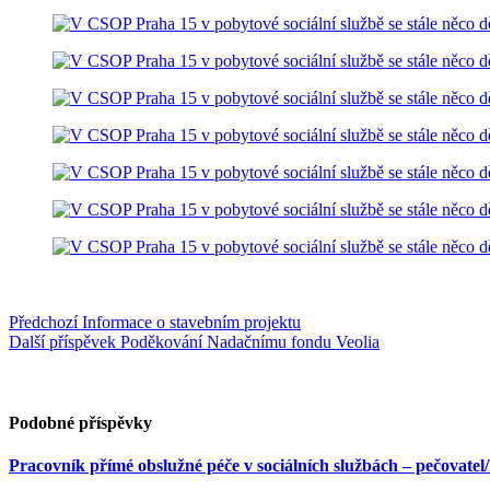
Předchozí
Informace o stavebním projektu
Další příspěvek
Poděkování Nadačnímu fondu Veolia
Podobné příspěvky
Pracovník přímé obslužné péče v sociálních službách – pečovatel