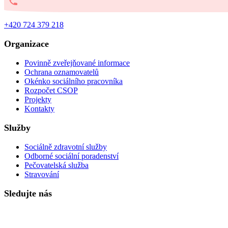
+420 724 379 218
Organizace
Povinně zveřejňované informace
Ochrana oznamovatelů
Okénko sociálního pracovníka
Rozpočet CSOP
Projekty
Kontakty
Služby
Sociálně zdravotní služby
Odborné sociální poradenství
Pečovatelská služba
Stravování
Sledujte nás