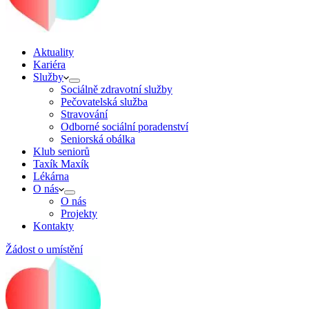
Aktuality
Kariéra
Služby
Sociálně zdravotní služby
Pečovatelská služba
Stravování
Odborné sociální poradenství
Seniorská obálka
Klub seniorů
Taxík Maxík
Lékárna
O nás
O nás
Projekty
Kontakty
Žádost o umístění