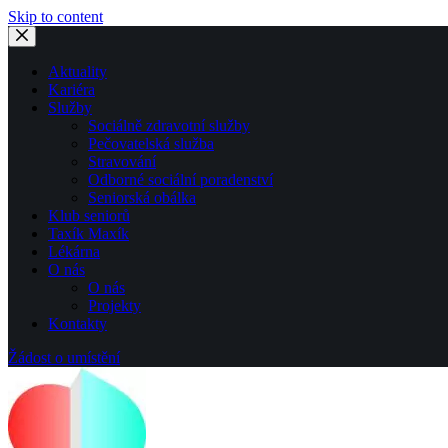
Skip to content
Aktuality
Kariéra
Služby
Sociálně zdravotní služby
Pečovatelská služba
Stravování
Odborné sociální poradenství
Seniorská obálka
Klub seniorů
Taxík Maxík
Lékárna
O nás
O nás
Projekty
Kontakty
Žádost o umístění